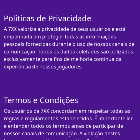
Políticas de Privacidade
A 7XX valoriza a privacidade de seus usuários e está
empenhada em proteger todas as informações
pessoais fornecidas durante o uso de nossos canais de
comunicação. Todos os dados coletados são utilizados
exclusivamente para fins de melhoria contínua da
experiência de nossos jogadores.
Termos e Condições
Os usuários da 7XX concordam em respeitar todas as
regras e regulamentos estabelecidos. É importante ler
e entender todos os termos antes de participar de
nossos canais de comunicação. A violação destes