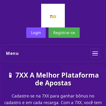
Login
Registrar-se
Menu
📱 7XX A Melhor Plataforma
de Apostas
Cadastre-se na 7XX para ganhar bônus no
cadastro e em cada recarga. Com a 7XX, você tem