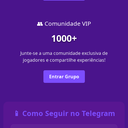
👥 Comunidade VIP
1000+
Junte-se a uma comunidade exclusiva de
jogadores e compartilhe experiências!
Entrar Grupo
📱 Como Seguir no Telegram