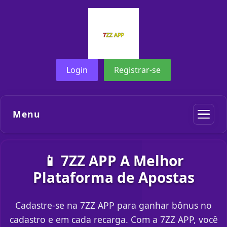
Login
Registrar-se
Menu
📱 7ZZ APP A Melhor
Plataforma de Apostas
Cadastre-se na 7ZZ APP para ganhar bônus no
cadastro e em cada recarga. Com a 7ZZ APP, você