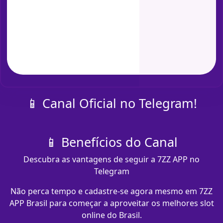
📱 Canal Oficial no Telegram!
📱 Benefícios do Canal
Descubra as vantagens de seguir a 7ZZ APP no
Telegram
Não perca tempo e cadastre-se agora mesmo em 7ZZ
APP Brasil para começar a aproveitar os melhores slot
online do Brasil.