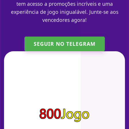
tem acesso a promoções incríveis e uma
experiência de jogo inigualável. Junte-se aos
vencedores agora!
SEGUIR NO TELEGRAM