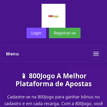
Login
Registrar-se
Menu
📱 800Jogo A Melhor
Plataforma de Apostas
Cadastre-se na 800Jogo para ganhar bônus no
cadastro e em cada recarga. Com a 800Jogo, você