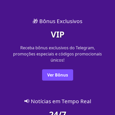
🎁 Bônus Exclusivos
VIP
Receba bônus exclusivos do Telegram,
promoções especiais e códigos promocionais
únicos!
Ver Bônus
📢 Notícias em Tempo Real
24/7