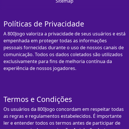
Sitemap
Políticas de Privacidade
A 800Jogo valoriza a privacidade de seus usuários e está
empenhada em proteger todas as informações
pessoais fornecidas durante o uso de nossos canais de
comunicação. Todos os dados coletados são utilizados
exclusivamente para fins de melhoria contínua da
experiência de nossos jogadores.
Termos e Condições
Os usuários da 800Jogo concordam em respeitar todas
as regras e regulamentos estabelecidos. É importante
ler e entender todos os termos antes de participar de