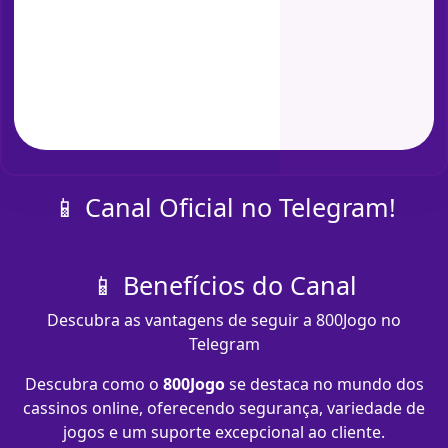
📱 Canal Oficial no Telegram!
📱 Benefícios do Canal
Descubra as vantagens de seguir a 800Jogo no
Telegram
Descubra como o
800Jogo
se destaca no mundo dos
cassinos online, oferecendo segurança, variedade de
jogos e um suporte excepcional ao cliente.