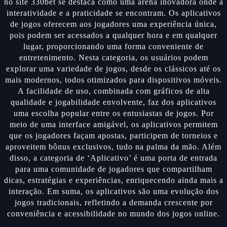
no site 330bet se destaca como uma arena inovadora onde a
interatividade e a praticidade se encontram. Os aplicativos
de jogos oferecem aos jogadores uma experiência única,
pois podem ser acessados a qualquer hora e em qualquer
lugar, proporcionando uma forma conveniente de
entretenimento. Nesta categoria, os usuários podem
explorar uma variedade de jogos, desde os clássicos até os
mais modernos, todos otimizados para dispositivos móveis.
A facilidade de uso, combinada com gráficos de alta
qualidade e jogabilidade envolvente, faz dos aplicativos
uma escolha popular entre os entusiastas de jogos. Por
meio de uma interface amigável, os aplicativos permitem
que os jogadores façam apostas, participem de torneios e
aproveitem bônus exclusivos, tudo na palma da mão. Além
disso, a categoria de ‘Aplicativo’ é uma porta de entrada
para uma comunidade de jogadores que compartilham
dicas, estratégias e experiências, enriquecendo ainda mais a
interação. Em suma, os aplicativos são uma evolução dos
jogos tradicionais, refletindo a demanda crescente por
conveniência e acessibilidade no mundo dos jogos online.