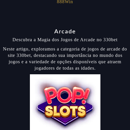
888Win
Arcade
Descubra a Magia dos Jogos de Arcade no 330bet
Neste artigo, exploramos a categoria de jogos de arcade do
site 330bet, destacando sua importância no mundo dos
jogos e a variedade de opções disponíveis que atraem
jogadores de todas as idades.