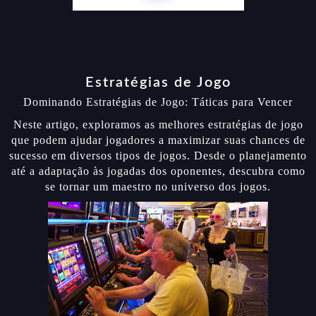
Estratégias de Jogo
Dominando Estratégias de Jogo: Táticas para Vencer
Neste artigo, exploramos as melhores estratégias de jogo
que podem ajudar jogadores a maximizar suas chances de
sucesso em diversos tipos de jogos. Desde o planejamento
até a adaptação às jogadas dos oponentes, descubra como
se tornar um maestro no universo dos jogos.