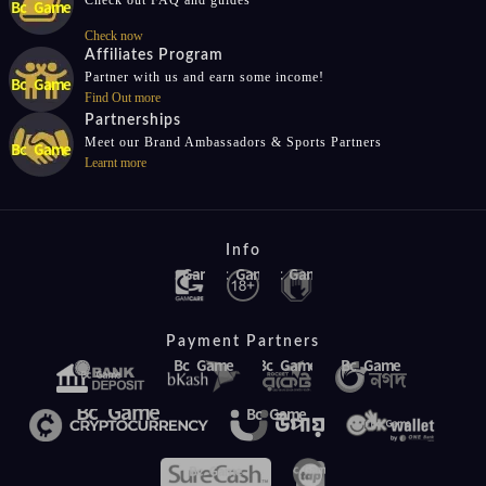
Check now
Affiliates Program
Partner with us and earn some income!
Find Out more
Partnerships
Meet our Brand Ambassadors & Sports Partners
Learnt more
Info
Payment Partners