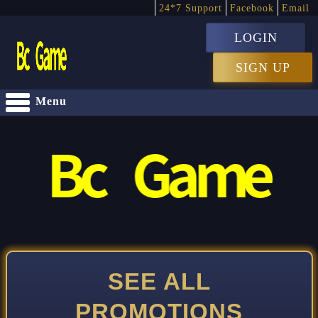
24*7 Support
Facebook
Email
LOGIN
SIGN UP
Menu
SEE ALL
PROMOTIONS