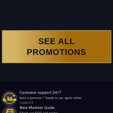
SEE ALL
PROMOTIONS
Customer support 24/7
have a question ? Speak to our agent online
Contact CS
New Member Guide
Check out FAQ and guides