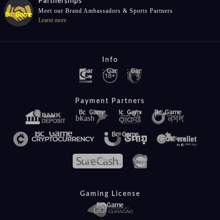
Partnerships
Meet our Brand Ambassadors & Sports Partners
Learnt more
Info
Payment Partners
Gaming License