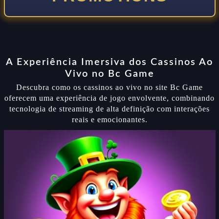
A Experiência Imersiva dos Cassinos Ao
Vivo no Bc Game
Descubra como os cassinos ao vivo no site Bc Game
oferecem uma experiência de jogo envolvente, combinando
tecnologia de streaming de alta definição com interações
reais e emocionantes.