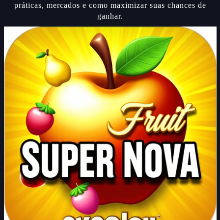
práticas, mercados e como maximizar suas chances de
ganhar.